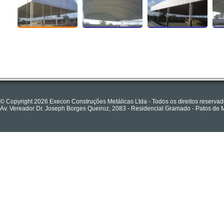
© Copyright 2026 Execon Construções Metálicas Ltda - Todos os direitos reserva
Av. Vereador Dr. Joseph Borges Queiroz, 2083 - Residencial Gramado - Patos de