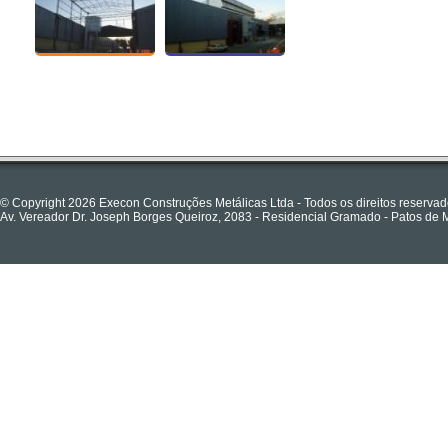
© Copyright 2026 Execon Construções Metálicas Ltda - Todos os direitos reserva
Av. Vereador Dr. Joseph Borges Queiroz, 2083 - Residencial Gramado - Patos de